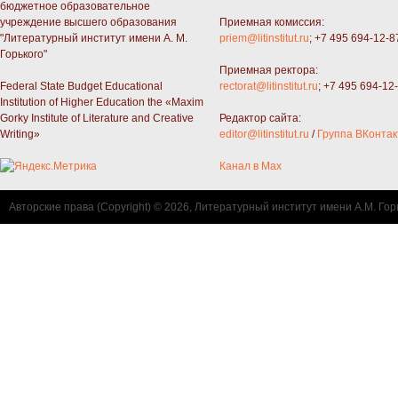
бюджетное образовательное
учреждение высшего образования
Приемная комиссия:
"Литературный институт имени А. М.
priem@litinstitut.ru
; +7 495 694-12-8
Горького"
Приемная ректора:
Federal State Budget Educational
rectorat@litinstitut.ru
; +7 495 694-12
Institution of Higher Education the «Maxim
Gorky Institute of Literature and Creative
Редактор сайта:
Writing»
editor@litinstitut.ru
/
Группа ВКонтак
Канал в Max
Авторские права (Copyright) © 2026, Литературный институт имени А.М. Гор