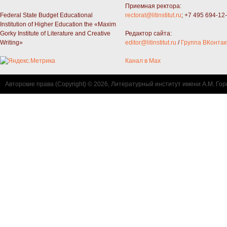
Приемная ректора:
Federal State Budget Educational
rectorat@litinstitut.ru
; +7 495 694-12
Institution of Higher Education the «Maxim
Gorky Institute of Literature and Creative
Редактор сайта:
Writing»
editor@litinstitut.ru
/
Группа ВКонтак
Канал в Max
Авторские права (Copyright) © 2026, Литературный институт имени А.М. Гор