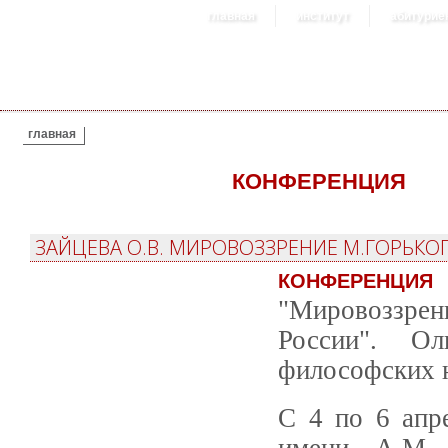
главная
институт
абитурие
ВЫ ЗДЕСЬ
главная
КОНФЕРЕНЦИЯ
ЗАЙЦЕВА О.В. МИРОВОЗЗРЕНИЕ М.ГОРЬКО
КОНФЕРЕНЦИЯ
"Мировоззрен
России". Ол
философских н
С 4 по 6 апр
имени А.М. 