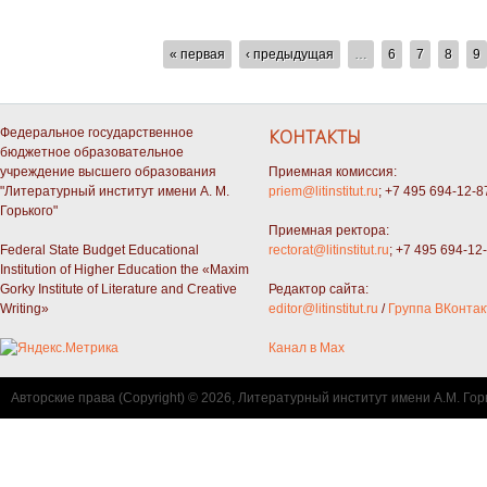
СТРАНИЦЫ
« первая
‹ предыдущая
…
6
7
8
9
Федеральное государственное
КОНТАКТЫ
бюджетное образовательное
учреждение высшего образования
Приемная комиссия:
"Литературный институт имени А. М.
priem@litinstitut.ru
; +7 495 694-12-8
Горького"
Приемная ректора:
Federal State Budget Educational
rectorat@litinstitut.ru
; +7 495 694-12
Institution of Higher Education the «Maxim
Gorky Institute of Literature and Creative
Редактор сайта:
Writing»
editor@litinstitut.ru
/
Группа ВКонтак
Канал в Max
Авторские права (Copyright) © 2026, Литературный институт имени А.М. Гор