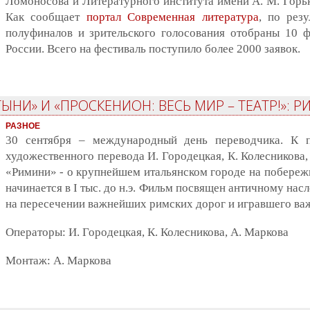
Ломоносова и Литературного института имени А. М. Горь
Как сообщает
портал Современная литература
, по рез
полуфиналов и зрительского голосования отобраны 10 ф
России. Всего на фестиваль поступило более 2000 заявок.
ЫНИ» И «ПРОСКЕНИОН: ВЕСЬ МИР – ТЕАТР!»: 
РАЗНОЕ
30 сентября – международный день переводчика. К п
художественного перевода И. Городецкая, К. Колесникова
«Римини» - о крупнейшем итальянском городе на побережь
начинается в I тыс. до н.э. Фильм посвящен античному на
на пересечении важнейших римских дорог и игравшего ва
Операторы: И. Городецкая, К. Колесникова, А. Маркова
Монтаж: А. Маркова