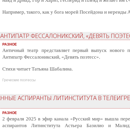
наяд и дриад, Гор и Харит, Гесперид и Плеяд и желает им с
Например, такого, как у бога морей Посейдона и нереиды
 АНТИПАТР ФЕССАЛОНИКСКИЙ, «ДЕВЯТЬ ПОЭТЕ
РАЗНОЕ
Античный театр представляет первый выпуск нового п
Антипатр Фессалоникский, «Девять поэтесс».
Стихи читает Татьяна Шабалина.
Греческие поэтессы
ННЫЕ АСПИРАНТЫ ЛИТИНСТИТУТА В ТЕЛЕИГРЕ
РАЗНОЕ
2 февраля 2025 в эфир канала «Русский мир» вышла пер
аспирантов Литинститута Астьера Базилио и Мал