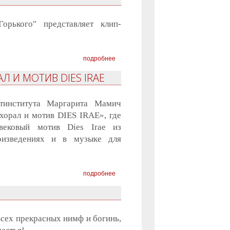
орького" представляет клип-
подробнее
 И МОТИВ DIES IRAE
тинститута Маргарита Мамич
хорал и мотив DIES IRAE», где
вековый мотив Dies Irae из
роизведениях и в музыке для
подробнее
всех прекрасных нимф и богинь,