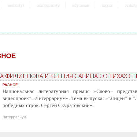
институт
абитуриенту
обучение
наука
культу
ЗНОЕ
НА ФИЛИППОВА И КСЕНИЯ САВИНА О СТИХАХ СЕ
РАЗНОЕ
Национальная литературная премия «Слово» представл
видеопроект «Литеррариум». Тема выпуска: «"Лицей" в "
победных строк. Сергей Скуратовский».
Литеррариум