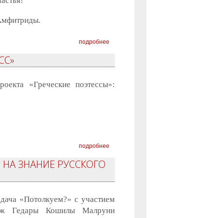
частья!
 Амфитриды.
подробнее
СС»
роекта «Греческие поэтессы»:
подробнее
 НА ЗНАНИЕ РУССКОГО
едача «Потолкуем?» с участием
идж Гедары Кошилы Малруни