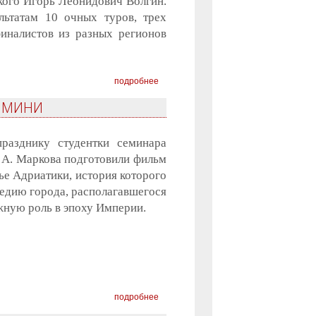
кого Игорь Леонидович Волгин.
ультатам 10 очных туров, трех
иналистов из разных регионов
подробнее
РИМИНИ
разднику студентки семинара
, А. Маркова подготовили фильм
е Адриатики, история которого
следию города, располагавшегося
жную роль в эпоху Империи.
подробнее