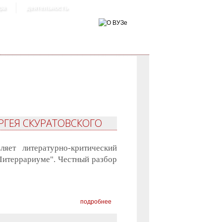
ра
деятельность
РГЕЯ СКУРАТОВСКОГО
яет литературно-критический
Литеррариуме". Честный разбор
подробнее