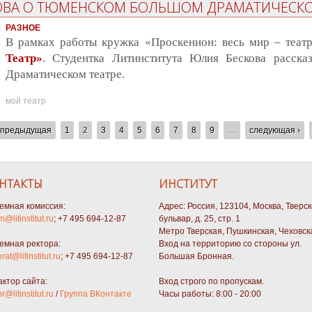
КОВА О ТЮМЕНСКОМ БОЛЬШОМ ДРАМАТИЧЕСКО
РАЗНОЕ
В рамках работы кружка «Проскенион: весь мир – теат
Театр»
. Студентка Литинститута Юлия Бескова расск
Драматическом театре.
мой театр
 предыдущая
1
2
3
4
5
6
7
8
9
…
следующая ›
НТАКТЫ
ИНСТИТУТ
емная комиссия:
Адрес: Россия, 123104, Москва, Тверс
m@litinstitut.ru
; +7 495 694-12-87
бульвар, д. 25, стр. 1
Метро Тверская, Пушкинская, Чеховск
емная ректора:
Вход на территорию со стороны ул.
orat@litinstitut.ru
; +7 495 694-12-87
Большая Бронная.
актор сайта:
Вход строго по пропускам.
or@litinstitut.ru
/
Группа ВКонтакте
Часы работы: 8:00 - 20:00