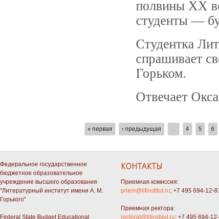
полвины XX в
студенты — бу
Студентка Лит
спрашивает св
Горьком.
Отвечает Окса
СТРАНИЦЫ
« первая
‹ предыдущая
…
4
5
6
Федеральное государственное
КОНТАКТЫ
бюджетное образовательное
учреждение высшего образования
Приемная комиссия:
"Литературный институт имени А. М.
priem@litinstitut.ru
; +7 495 694-12-8
Горького"
Приемная ректора:
Federal State Budget Educational
rectorat@litinstitut.ru
; +7 495 694-12