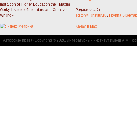
Institution of Higher Education the «Maxim
Gorky Institute of Literature and Creative
Редактор сайта:
Writing»
editor@litinstitut.ru
/
Группа ВКонтак
Канал в Max
Авторские права (Copyright) © 2026, Литературный институт имени А.М. Гор