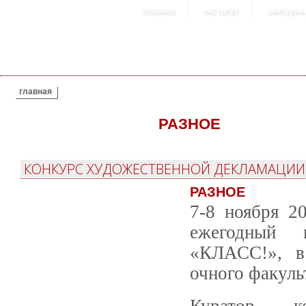
главная
институт
абитурие
ВЫ ЗДЕСЬ
главная
РАЗНОЕ
КОНКУРС ХУДОЖЕСТВЕННОЙ ДЕКЛАМАЦИИ «КЛ
РАЗНОЕ
7-8 ноября 2
ежегодный к
«КЛАСС!», в
очного факуль
Куратор к