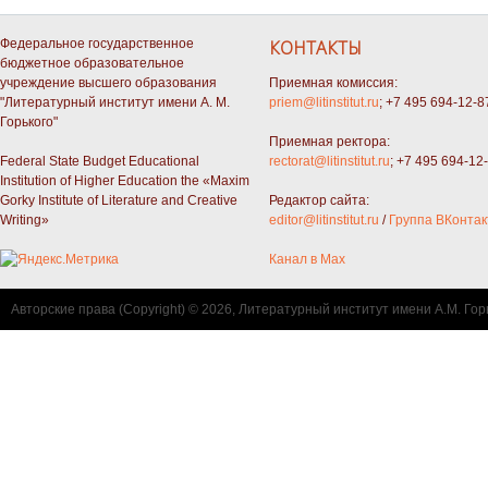
Федеральное государственное
КОНТАКТЫ
бюджетное образовательное
учреждение высшего образования
Приемная комиссия:
"Литературный институт имени А. М.
priem@litinstitut.ru
; +7 495 694-12-8
Горького"
Приемная ректора:
Federal State Budget Educational
rectorat@litinstitut.ru
; +7 495 694-12
Institution of Higher Education the «Maxim
Gorky Institute of Literature and Creative
Редактор сайта:
Writing»
editor@litinstitut.ru
/
Группа ВКонтак
Канал в Max
Авторские права (Copyright) © 2026, Литературный институт имени А.М. Гор