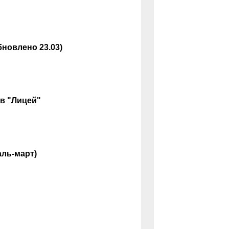
бновлено 23.03)
в "Лицей"
аль-март)