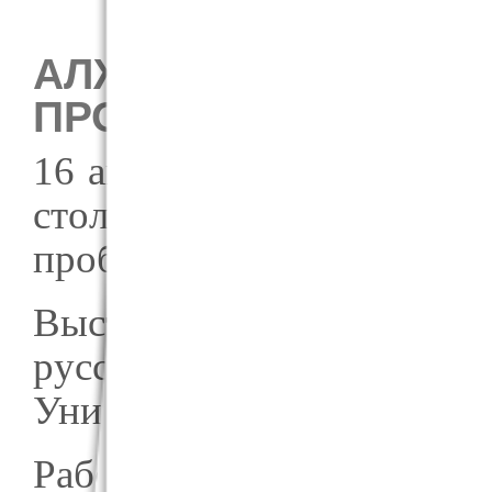
АЛЖИРСКАЯ ФРАНКО
ПРОБЛЕМЫ ЕЕ ПЕР
16 апреля 2018 года в 46
стол на тему «Алжирска
проблемы ее перевода».
Выступает господин Ме
русского языка Университ
Университета Алжира и ст
Рабочие языки – французс