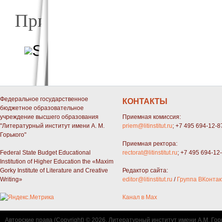
Приглашаются все желающи
о Алжирская франкоф
Подробнее
Федеральное государственное
КОНТАКТЫ
бюджетное образовательное
учреждение высшего образования
Приемная комиссия:
"Литературный институт имени А. М.
priem@litinstitut.ru
; +7 495 694-12-8
Горького"
Приемная ректора:
Federal State Budget Educational
rectorat@litinstitut.ru
; +7 495 694-12
Institution of Higher Education the «Maxim
Gorky Institute of Literature and Creative
Редактор сайта:
Writing»
editor@litinstitut.ru
/
Группа ВКонтак
Канал в Max
Авторские права (Copyright) © 2026, Литературный институт имени А.М. Гор