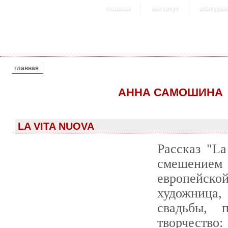
главная
институт
абитурие
ВЫ ЗДЕСЬ
главная
АННА САМОШИНА
LA VITA NUOVA
Рассказ "L
смешением
европейско
художница
свадьбы, 
творчество: