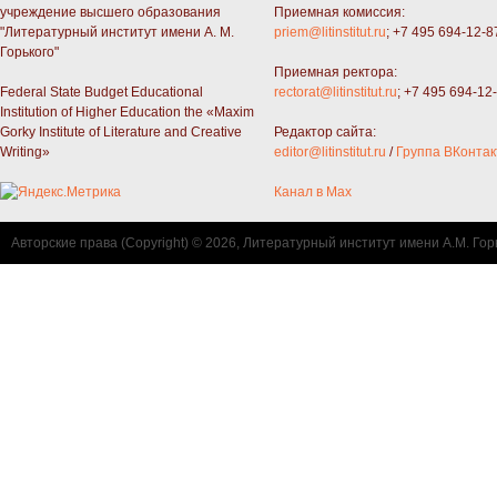
учреждение высшего образования
Приемная комиссия:
"Литературный институт имени А. М.
priem@litinstitut.ru
; +7 495 694-12-8
Горького"
Приемная ректора:
Federal State Budget Educational
rectorat@litinstitut.ru
; +7 495 694-12
Institution of Higher Education the «Maxim
Gorky Institute of Literature and Creative
Редактор сайта:
Writing»
editor@litinstitut.ru
/
Группа ВКонтак
Канал в Max
Авторские права (Copyright) © 2026, Литературный институт имени А.М. Гор