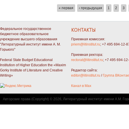
СТРАНИЦЫ
« первая
‹ предыдущая
1
2
3
Федеральное государственное
КОНТАКТЫ
бюджетное образовательное
учреждение высшего образования
Приемная комиссия:
"Литературный институт имени А. М.
priem@litinstitut.ru
; +7 495 694-12-8
Горького"
Приемная ректора:
Federal State Budget Educational
rectorat@litinstitut.ru
; +7 495 694-12
Institution of Higher Education the «Maxim
Gorky Institute of Literature and Creative
Редактор сайта:
Writing»
editor@litinstitut.ru
/
Группа ВКонтак
Канал в Max
Авторские права (Copyright) © 2026, Литературный институт имени А.М. Гор