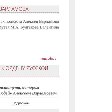
 ВАРЛАМОВА
уск подкаста Алексея Варламова
Музея М.А. Булгакова Валентина
подробнее
 К ОРДЕНУ РУССКОЙ
института, автором
людей» Алексеем Варламовым.
Подробнее