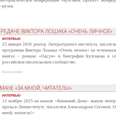
но-практической конференции «Булгаков. Проект». Конфер
 музея.
гаков. Проект»
ЕРЕДАЧЕ ВИКТОРА ЛОШАКА «ОЧЕНЬ ЛИЧНОЕ»
ИНТЕРВЬЮ
25 января 2026 ректор Литературного института, писател
программы Виктора Лошака «Очень личное» на телеканале 
книгах – романе «Одсун» и биографии Булгакова в с
российском писательском сообществе.
Очень личное
МАНЕ «ЗА МНОЙ, ЧИТАТЕЛЬ!»
ИНТЕРВЬЮ
13 ноября 2025 на канале «Книжный День» вышло интер
прозы в Литинституте, писателем Александром Сегенем. О
мной, читатель!»