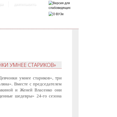
ра
деятельность
КИ УМНЕЕ СТАРИКОВ»
евчонки умнее стариков», три
ляна». Вместе с председателем
киной и Женей Власенко они
щенные шедевры» 24-го сезона