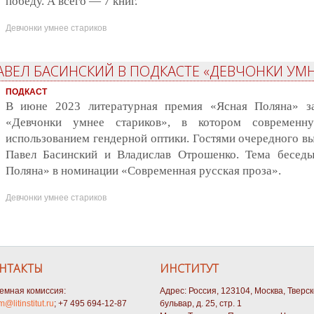
победу. А всего — 7 книг.
Девчонки умнее стариков
АВЕЛ БАСИНСКИЙ В ПОДКАСТЕ «ДЕВЧОНКИ УМН
ПОДКАСТ
В июне 2023 литературная премия «Ясная Поляна» за
«Девчонки умнее стариков», в котором современн
использованием гендерной оптики. Гостями очередного вы
Павел Басинский и Владислав Отрошенко. Тема бесед
Поляна» в номинации «Современная русская проза».
Девчонки умнее стариков
НТАКТЫ
ИНСТИТУТ
емная комиссия:
Адрес: Россия, 123104, Москва, Тверс
m@litinstitut.ru
; +7 495 694-12-87
бульвар, д. 25, стр. 1