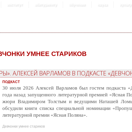
институт
абитуриенту
обучение
наука
культу
ВЧОНКИ УМНЕЕ СТАРИКОВ
». АЛЕКСЕЙ ВАРЛАМОВ В ПОДКАСТЕ «ДЕВЧОН
ПОДКАСТ
30 июля 2026 Алексей Варламов был гостем подкаста «Д
года назад запущенного литературной премией «Ясная По
жюри Владимиром Толстым и ведущими Наташей Ломы
обсудили книги списка специальной номинации «Пропу
литературной премии «Ясная Поляна».
Девчонки умнее стариков