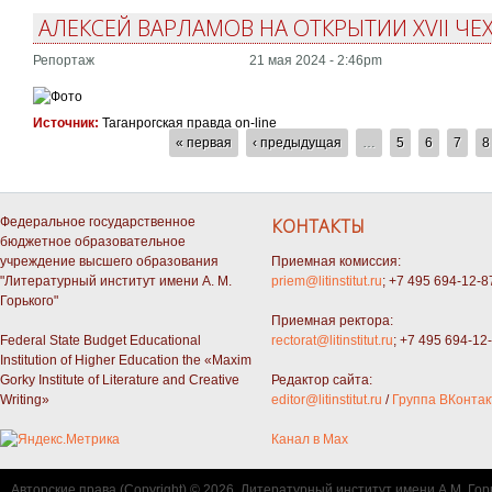
АЛЕКСЕЙ ВАРЛАМОВ НА ОТКРЫТИИ XVII Ч
Репортаж
21 мая 2024 - 2:46pm
Источник:
Таганрогская правда on-line
СТРАНИЦЫ
« первая
‹ предыдущая
…
5
6
7
8
Федеральное государственное
КОНТАКТЫ
бюджетное образовательное
учреждение высшего образования
Приемная комиссия:
"Литературный институт имени А. М.
priem@litinstitut.ru
; +7 495 694-12-8
Горького"
Приемная ректора:
Federal State Budget Educational
rectorat@litinstitut.ru
; +7 495 694-12
Institution of Higher Education the «Maxim
Gorky Institute of Literature and Creative
Редактор сайта:
Writing»
editor@litinstitut.ru
/
Группа ВКонтак
Канал в Max
Авторские права (Copyright) © 2026, Литературный институт имени А.М. Гор