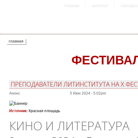
главная
институт
абитурие
ВЫ ЗДЕСЬ
главная
ФЕСТИВА
ПРЕПОДАВАТЕЛИ ЛИТИНСТИТУТА НА X ФЕ
Анонс
5 Июн 2024 - 5:02pm
Источник:
Красная площадь
КИНО И ЛИТЕРАТУРА