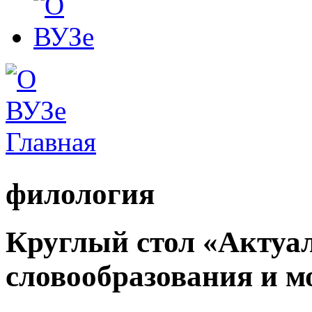
Главная
Вы здесь
филология
Круглый стол «Актуа
словообразования и 