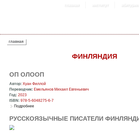
главная
институт
абитурие
ВЫ ЗДЕСЬ
главная
ФИНЛЯНДИЯ
ОП ОЛООП
Автор:
Хуан Филлой
Переводчик:
Емельянов Михаил Евгеньевич
Год:
2023
ISBN:
978-5-6048275-6-7
Подробнее
о Оп Олооп
РУССКОЯЗЫЧНЫЕ ПИСАТЕЛИ ФИНЛЯНДИ