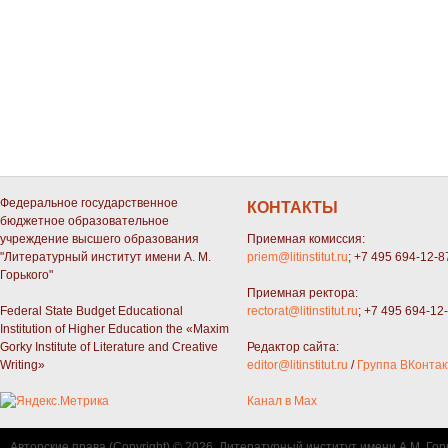
Федеральное государственное
КОНТАКТЫ
бюджетное образовательное
учреждение высшего образования
Приемная комиссия:
"Литературный институт имени А. М.
priem@litinstitut.ru
; +7 495 694-12-8
Горького"
Приемная ректора:
Federal State Budget Educational
rectorat@litinstitut.ru
; +7 495 694-12
Institution of Higher Education the «Maxim
Gorky Institute of Literature and Creative
Редактор сайта:
Writing»
editor@litinstitut.ru
/
Группа ВКонтак
Канал в Max
Авторские права (Copyright) © 2026, Литературный институт имени А.М. Гор