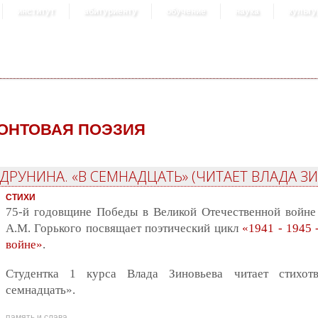
институт
абитуриенту
обучение
наука
культу
ОНТОВАЯ ПОЭЗИЯ
ДРУНИНА. «В СЕМНАДЦАТЬ» (ЧИТАЕТ ВЛАДА З
СТИХИ
75-й годовщине Победы в Великой Отечественной войне
А.М. Горького посвящает поэтический цикл
«1941 - 1945 
войне»
.
Студентка 1 курса Влада Зиновьева читает стихо
семнадцать».
память и слава