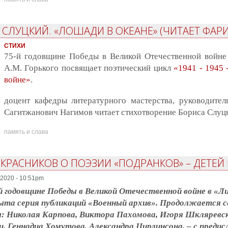
 СЛУЦКИЙ. «ЛОШАДИ В ОКЕАНЕ» (ЧИТАЕТ ФАР
СТИХИ
75-й годовщине Победы в Великой Отечественной войне
А.М. Горького посвящает поэтический цикл
«1941 - 1945 
войне»
.
доцент кафедры литературного мастерства, руководител
Сагитжанович Нагимов читает стихотворение Бориса Слуц
память и слава
 КРАСНИКОВ О ПОЭЗИИ «ПОДРАНКОВ» – ДЕТЕЙ
2020 - 10:51pm
й годовщине Победы в Великой Отечественной войне в «
та серия публикаций «Военный архив». Продолжается с
: Николая Карпова, Виктора Пахомова, Игоря Шкляревс
, Геннадиа Хомутова, Александра Цирлинсона, – с предис