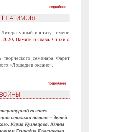
подробнее
ИТ НАГИМОВ)
 Литературный институт имени
- 2020. Память и слава. Стихи о
ь творческого семинара Фарит
кого «Лошади в океане».
подробнее
 ВОЙНЫ
Литературной газете»
ерия стихами поэтов – детей
кого, Юрия Кузнецова, Юнны
ловием Геннадия Красникова.