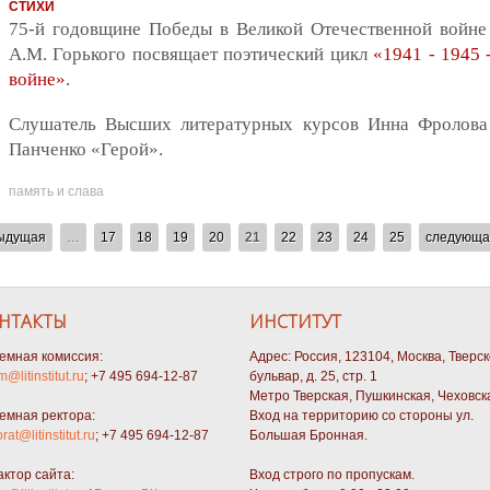
СТИХИ
75-й годовщине Победы в Великой Отечественной войне
А.М. Горького посвящает поэтический цикл
«1941 - 1945 
войне»
.
Слушатель Высших литературных курсов Инна Фролова 
Панченко «Герой».
память и слава
дыдущая
…
17
18
19
20
21
22
23
24
25
следующа
НТАКТЫ
ИНСТИТУТ
емная комиссия:
Адрес: Россия, 123104, Москва, Тверс
m@litinstitut.ru
; +7 495 694-12-87
бульвар, д. 25, стр. 1
Метро Тверская, Пушкинская, Чеховск
емная ректора:
Вход на территорию со стороны ул.
orat@litinstitut.ru
; +7 495 694-12-87
Большая Бронная.
актор сайта:
Вход строго по пропускам.