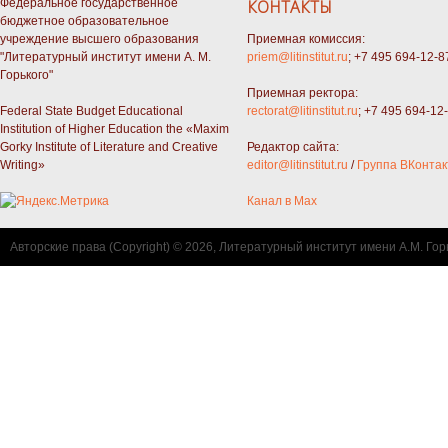
Федеральное государственное
КОНТАКТЫ
бюджетное образовательное
учреждение высшего образования
Приемная комиссия:
"Литературный институт имени А. М.
priem@litinstitut.ru
; +7 495 694-12-8
Горького"
Приемная ректора:
Federal State Budget Educational
rectorat@litinstitut.ru
; +7 495 694-12
Institution of Higher Education the «Maxim
Gorky Institute of Literature and Creative
Редактор сайта:
Writing»
editor@litinstitut.ru
/
Группа ВКонтак
Канал в Max
Авторские права (Copyright) © 2026, Литературный институт имени А.М. Гор