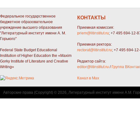
Федеральное государственное
КОНТАКТЫ
бюджетное образовательное
учреждение высшего образования
Приемная комиссия:
"Литературный институт имени А. М.
priem@litinstitut.ru
; +7 495 694-12-8
Горького"
Приемная ректора:
Federal State Budget Educational
rectorat@litinstitut.ru
; +7 495 694-12
Institution of Higher Education the «Maxim
Gorky Institute of Literature and Creative
Редактор сайта:
Writing»
editor@litinstitut.ru
/
Группа ВКонтак
Канал в Max
Авторские права (Copyright) © 2026, Литературный институт имени А.М. Гор