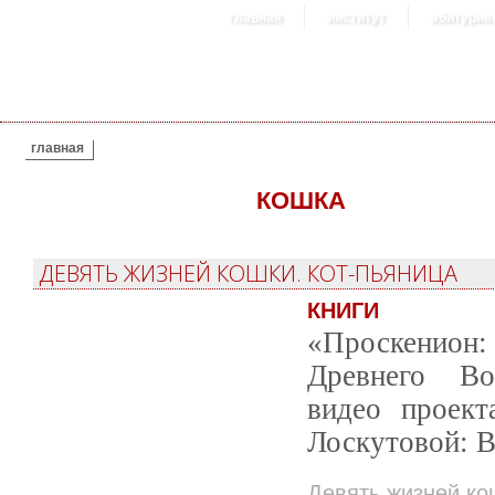
главная
институт
абитурие
ВЫ ЗДЕСЬ
главная
КОШКА
ДЕВЯТЬ ЖИЗНЕЙ КОШКИ. КОТ-ПЬЯНИЦА
КНИГИ
«Проскенион: 
Древнего Во
видео проек
Лоскутовой: В
Девять жизней ко