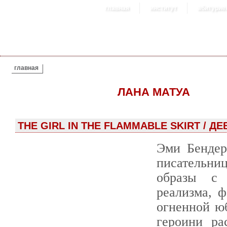
главная
институт
абитурие
ВЫ ЗДЕСЬ
главная
ЛАНА МАТУА
THE GIRL IN THE FLAMMABLE SKIRT / 
Эми Бендер
писательн
образы с 
реализма, ф
огненной юб
героини ра