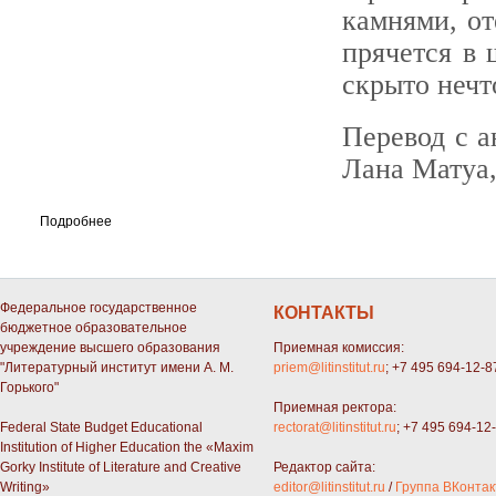
камнями, от
прячется в 
скрыто нечт
Перевод с а
Лана Матуа,
Подробнее
Федеральное государственное
КОНТАКТЫ
бюджетное образовательное
учреждение высшего образования
Приемная комиссия:
"Литературный институт имени А. М.
priem@litinstitut.ru
; +7 495 694-12-8
Горького"
Приемная ректора:
Federal State Budget Educational
rectorat@litinstitut.ru
; +7 495 694-12
Institution of Higher Education the «Maxim
Gorky Institute of Literature and Creative
Редактор сайта:
Writing»
editor@litinstitut.ru
/
Группа ВКонтак