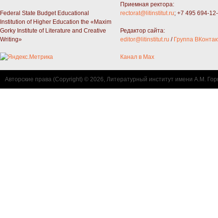
Приемная ректора:
Federal State Budget Educational
rectorat@litinstitut.ru
; +7 495 694-12
Institution of Higher Education the «Maxim
Gorky Institute of Literature and Creative
Редактор сайта:
Writing»
editor@litinstitut.ru
/
Группа ВКонтак
Канал в Max
Авторские права (Copyright) © 2026, Литературный институт имени А.М. Гор