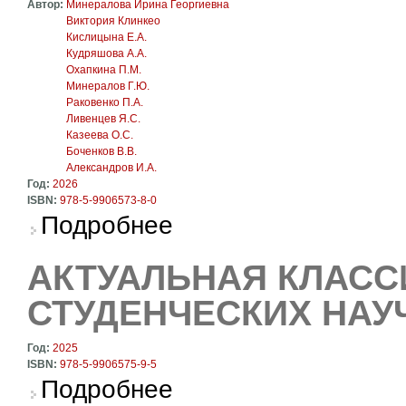
Автор:
Минералова Ирина Георгиевна
Виктория Клинкео
Кислицына Е.А.
Кудряшова А.А.
Охапкина П.М.
Минералов Г.Ю.
Раковенко П.А.
Ливенцев Я.С.
Казеева О.С.
Боченков В.В.
Александров И.А.
Год:
2026
ISBN:
978-5-9906573-8-0
о Художественная словесность: теория, ме
Подробнее
АКТУАЛЬНАЯ КЛАСС
СТУДЕНЧЕСКИХ НАУ
Год:
2025
ISBN:
978-5-9906575-9-5
о Актуальная классика. Материалы студенче
Подробнее