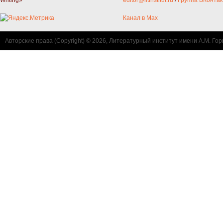
Writing»
editor@litinstitut.ru
/
Группа ВКонтак
Канал в Max
Авторские права (Copyright) © 2026, Литературный институт имени А.М. Гор