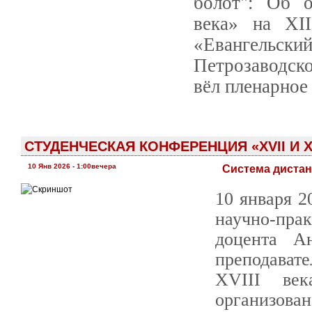
болот": Об о
века» на XI
«Евангельск
Петрозаводско
вёл пленарное
СТУДЕНЧЕСКАЯ КОНФЕРЕНЦИЯ «XVII И XV
10 Янв 2026 - 1:00вечера
Система диста
10 января 2
научно-пра
доцента А
преподава
XVIII век
организов