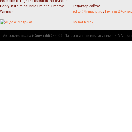
Institution of Higher Education the «Maxim
Gorky Institute of Literature and Creative
Редактор сайта:
Writing»
editor@litinstitut.ru
/
Группа ВКонтак
Канал в Max
Авторские права (Copyright) © 2026, Литературный институт имени А.М. Гор