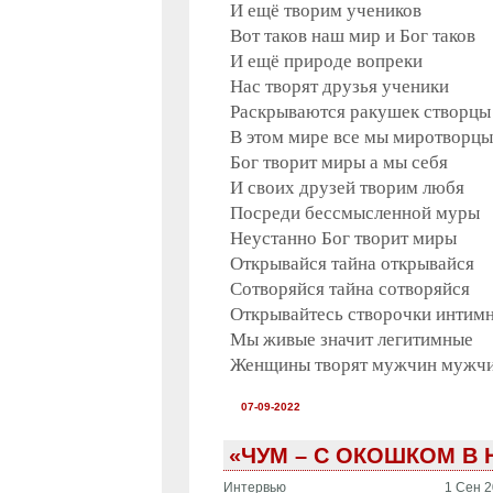
И ещё творим учеников
Вот таков наш мир и Бог таков
И ещё природе вопреки
Нас творят друзья ученики
Раскрываются ракушек створцы
В этом мире все мы миротворцы
Бог творит миры а мы себя
И своих друзей творим любя
Посреди бессмысленной муры
Неустанно Бог творит миры
Открывайся тайна открывайся
Сотворяйся тайна сотворяйся
Открывайтесь створочки интим
Мы живые значит легитимные
Женщины творят мужчин мужч
07-09-2022
«ЧУМ – С ОКОШКОМ В 
Интервью
1 Сен 2