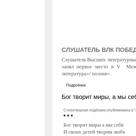
СЛУШАТЕЛЬ ВЛК ПОБЕД
Слушатель Высших литературных
занял первое место в V Меж
литература»/ поэзия».
Подробнее
о Слушатель ВЛК победил в 
Бог творит миры, а мы се
Стихотворная подборка опубликована в "Л
* * *
Бог творит миры а мы себя
И своих детей творим любя