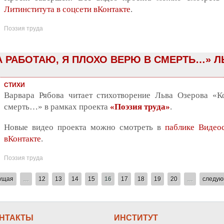
Литинститута в соцсети вКонтакте
.
Поэзия труда
А РАБОТАЮ, Я ПЛОХО ВЕРЮ В СМЕРТЬ…» Л
СТИХИ
Варвара Рябова читает стихотворение Льва Озерова «К
смерть…» в рамках проекта
«Поэзия труда»
.
Новые видео проекта можно смотреть в
паблике Видео
вКонтакте
.
Поэзия труда
ущая
…
12
13
14
15
16
17
18
19
20
…
следую
НТАКТЫ
ИНСТИТУТ