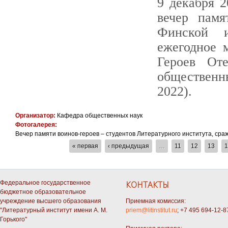
9 декабря 
вечер памя
Финской 
ежегодное 
Героев Оте
общественн
2022).
Организатор:
Кафедра общественных наук
Фотогалерея:
Вечер памяти воинов-героев – студентов Литературного института, ср
СТРАНИЦЫ
« первая
‹ предыдущая
…
11
12
13
1
Федеральное государственное
КОНТАКТЫ
бюджетное образовательное
учреждение высшего образования
Приемная комиссия:
"Литературный институт имени А. М.
priem@litinstitut.ru
; +7 495 694-12-8
Горького"