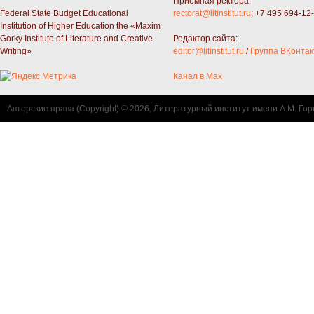
Приемная ректора:
Federal State Budget Educational
rectorat@litinstitut.ru
; +7 495 694-12
Institution of Higher Education the «Maxim
Gorky Institute of Literature and Creative
Редактор сайта:
Writing»
editor@litinstitut.ru
/
Группа ВКонтак
Канал в Max
Авторские права (Copyright) © 2026, Литературный институт имени А.М. Гор