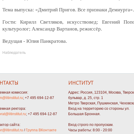
Тема выпуска: «Дмитрий Пригов. Все признаки Демиурга».
Гости: Кирилл Светляков, искусствовед; Евгений Поп
культуролог; Александр Вартанов, режиссёр.
Ведущая - Юлия Панкратова.
Наблюдатель
НТАКТЫ
ИНСТИТУТ
емная комиссия:
Адрес: Россия, 123104, Москва, Тверс
m@litinstitut.ru
; +7 495 694-12-87
бульвар, д. 25, стр. 1
Метро Тверская, Пушкинская, Чеховск
емная ректора:
Вход на территорию со стороны ул.
orat@litinstitut.ru
; +7 495 694-12-87
Большая Бронная.
актор сайта:
Вход строго по пропускам.
or@litinstitut.ru
/
Группа ВКонтакте
Часы работы: 8:00 - 20:00