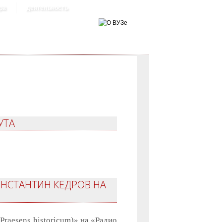
ра
деятельность
УТА
ОНСТАНТИН КЕДРОВ НА
Praesens historicum)» на «Радио