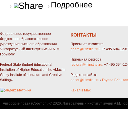
о В Риге пройдет вс
Подробнее
Федеральное государственное
КОНТАКТЫ
бюджетное образовательное
учреждение высшего образования
Приемная комиссия:
"Литературный институт имени А. М.
priem@litinstitut.ru
; +7 495 694-12-8
Горького"
Приемная ректора:
Federal State Budget Educational
rectorat@litinstitut.ru
; +7 495 694-12
Institution of Higher Education the «Maxim
Gorky Institute of Literature and Creative
Редактор сайта:
Writing»
editor@litinstitut.ru
/
Группа ВКонтак
Канал в Max
Авторские права (Copyright) © 2026, Литературный институт имени А.М. Гор