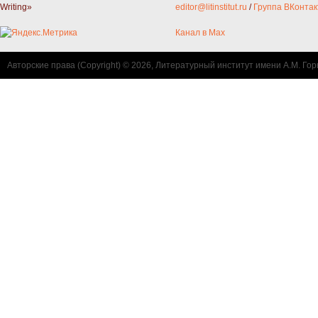
Writing»
editor@litinstitut.ru
/
Группа ВКонтак
Канал в Max
Авторские права (Copyright) © 2026, Литературный институт имени А.М. Гор