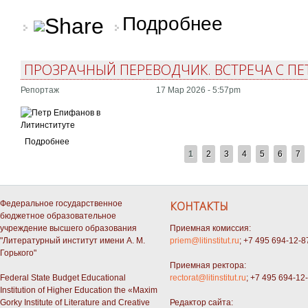
о Прозрачный перево
Подробнее
ПРОЗРАЧНЫЙ ПЕРЕВОДЧИК. ВСТРЕЧА С 
Репортаж
17 Мар 2026 - 5:57pm
Подробнее
СТРАНИЦЫ
1
2
3
4
5
6
7
Федеральное государственное
КОНТАКТЫ
бюджетное образовательное
учреждение высшего образования
Приемная комиссия:
"Литературный институт имени А. М.
priem@litinstitut.ru
; +7 495 694-12-8
Горького"
Приемная ректора:
Federal State Budget Educational
rectorat@litinstitut.ru
; +7 495 694-12
Institution of Higher Education the «Maxim
Gorky Institute of Literature and Creative
Редактор сайта: