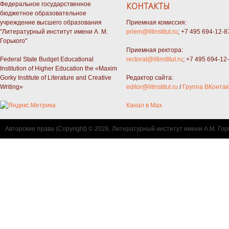
Федеральное государственное
КОНТАКТЫ
бюджетное образовательное
учреждение высшего образования
Приемная комиссия:
"Литературный институт имени А. М.
priem@litinstitut.ru
; +7 495 694-12-8
Горького"
Приемная ректора:
Federal State Budget Educational
rectorat@litinstitut.ru
; +7 495 694-12
Institution of Higher Education the «Maxim
Gorky Institute of Literature and Creative
Редактор сайта:
Writing»
editor@litinstitut.ru
/
Группа ВКонтак
Канал в Max
Авторские права (Copyright) © 2026, Литературный институт имени А.М. Гор