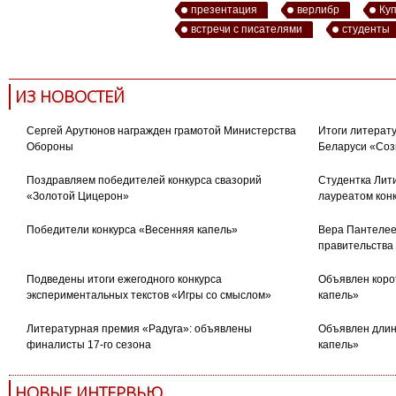
презентация
верлибр
Ку
встречи с писателями
студенты
ИЗ НОВОСТЕЙ
Сергей Арутюнов награжден грамотой Министерства
Итоги литерату
Обороны
Беларуси «Соз
Поздравляем победителей конкурса свазорий
Студентка Лити
«Золотой Цицерон»
лауреатом кон
Победители конкурса «Весенняя капель»
Вера Пантелее
правительства
Подведены итоги ежегодного конкурса
Объявлен коро
экспериментальных текстов «Игры со смыслом»
капель»
Литературная премия «Радуга»: объявлены
Объявлен длин
финалисты 17-го сезона
капель»
НОВЫЕ ИНТЕРВЬЮ