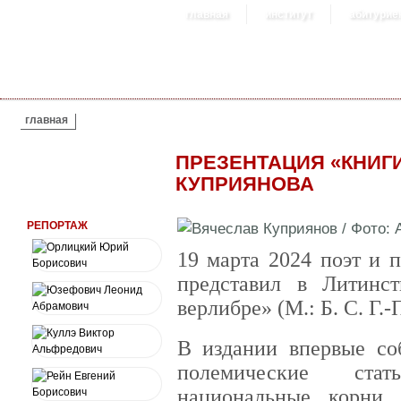
главная
институт
абитурие
ВЫ ЗДЕСЬ
главная
ПРЕЗЕНТАЦИЯ «КНИГ
КУПРИЯНОВА
РЕПОРТАЖ
19 марта 2024 поэт и 
представил в Литинс
верлибре» (М.: Б. С. Г.-
В издании впервые со
полемические ста
национальные корни,