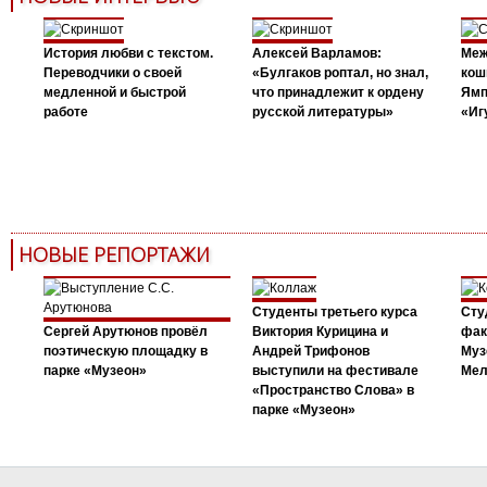
История любви с текстом.
Алексей Варламов:
Меж
Переводчики о своей
«Булгаков роптал, но знал,
кош
медленной и быстрой
что принадлежит к ордену
Ямп
работе
русской литературы»
«Иг
НОВЫЕ РЕПОРТАЖИ
Студенты третьего курса
Сту
Сергей Арутюнов провёл
Виктория Курицина и
фак
поэтическую площадку в
Андрей Трифонов
Муз
парке «Музеон»
выступили на фестивале
Мел
«Пространство Слова» в
парке «Музеон»