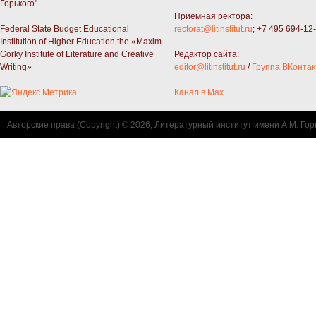
Горького"
Приемная ректора:
Federal State Budget Educational
rectorat@litinstitut.ru
; +7 495 694-12
Institution of Higher Education the «Maxim
Gorky Institute of Literature and Creative
Редактор сайта:
Writing»
editor@litinstitut.ru
/
Группа ВКонтак
Канал в Max
Авторские права (Copyright) © 2026, Литературный институт имени А.М. Гор