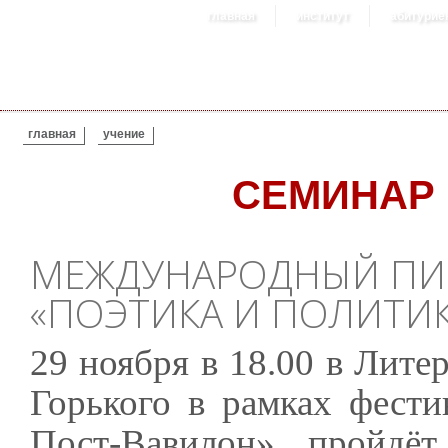
главная
институт
абитурие
ВЫ ЗДЕСЬ
главная
учение
СЕМИНАР
МЕЖДУНАРОДНЫЙ ПИ
«ПОЭТИКА И ПОЛИТИ
29 ноября в 18.00 в Лите
Горького в рамках фести
Пост-Вавилон» пройдё