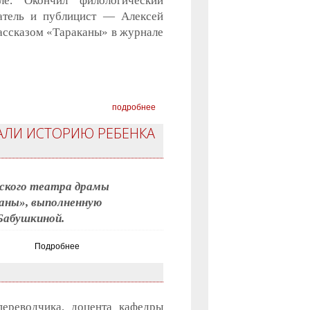
е. Окончил филологический
сатель и публицист — Алексей
ассказом «Тараканы» в журнале
подробнее
АЛИ ИСТОРИЮ РЕБЕНКА
ьского театра драмы
каны», выполненную
Бабушкиной.
Подробнее
переводчика, доцента кафедры