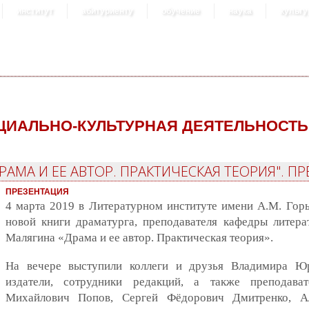
институт
абитуриенту
обучение
наука
культу
ЦИАЛЬНО-КУЛЬТУРНАЯ ДЕЯТЕЛЬНОСТЬ
АМА И ЕЕ АВТОР. ПРАКТИЧЕСКАЯ ТЕОРИЯ". П
ПРЕЗЕНТАЦИЯ
4 марта 2019 в Литературном институте имени А.М. Горь
новой книги драматурга, преподавателя кафедры литера
Малягина «Драма и ее автор. Практическая теория».
На вечере выступили коллеги и друзья Владимира Юр
издатели, сотрудники редакций, а также преподава
Михайлович Попов, Сергей Фёдорович Дмитренко, Ал