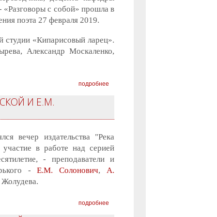
 «Разговоры с собой» прошла в
ния поэта 27 февраля 2019.
й студии «Кипарисовый ларец».
ырева, Александр Москаленко,
подробнее
СКОЙ И Е.М.
лся вечер издательства "Река
 участие в работе над серией
есятилетие, - преподаватели и
орького -
Е.М. Солонович
,
А.
. Жолудева.
подробнее