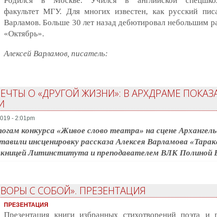
Родился в Москве. Учился в английской спецшкол
факультет МГУ. Для многих известен, как русский пи
Варламов. Больше 30 лет назад дебютировал небольшим р
«Октябрь».
Алексей Варламов, писатель:
ЧТЫ О «ДРУГОЙ ЖИЗНИ»: В АРХДРАМЕ ПОКАЗ
И
019 - 2:01pm
огам конкурса «Живое слово театра» на сцене Архангел
тавили инсценировку рассказа Алексея Варламова «Тара
скницей Литинститута и преподавателем ВЛК Полиной 
ОВОРЫ С СОБОЙ». ПРЕЗЕНТАЦИЯ
ПРЕЗЕНТАЦИЯ
Презентация книги избранных стихотворений поэта и 