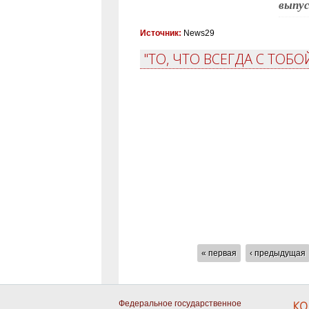
выпу
Источник:
News29
"ТО, ЧТО ВСЕГДА С ТОБ
СТРАНИЦЫ
« первая
‹ предыдущая
Федеральное государственное
КО