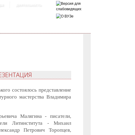
ра
деятельность
РЕЗЕНТАЦИЯ
кого состоялось представление
турного мастерства Владимира
ьевича Малягина - писатели,
тели Литинститута - Михаил
ександр Петрович Торопцев,