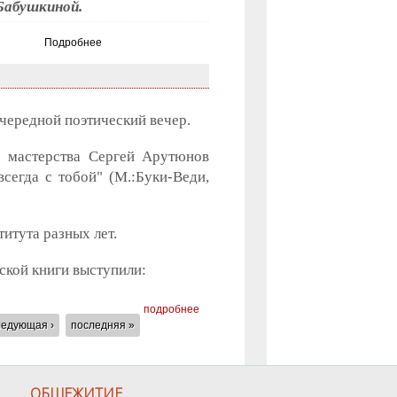
Бабушкиной.
Подробнее
очередной поэтический вечер.
о мастерства Сергей Арутюнов
сегда с тобой" (М.:Буки-Веди,
итута разных лет.
ской книги выступили:
подробнее
ледующая ›
последняя »
ОБЩЕЖИТИЕ