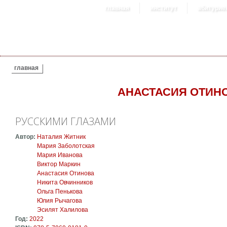
главная
институт
абитурие
ВЫ ЗДЕСЬ
главная
АНАСТАСИЯ ОТИН
РУССКИМИ ГЛАЗАМИ
Автор:
Наталия Житник
Мария Заболотская
Мария Иванова
Виктор Маркин
Анастасия Отинова
Никита Овчинников
Ольга Пенькова
Юлия Рычагова
Эсилят Халилова
Год:
2022