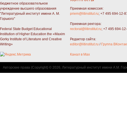
бюджетное образовательное
учреждение высшего образования
Приемная комиссия:
"Литературный институт имени А. М.
priem@litinstitut.ru
; +7 495 694-12-8
Горького"
Приемная ректора:
Federal State Budget Educational
rectorat@litinstitut.ru
; +7 495 694-12
Institution of Higher Education the «Maxim
Gorky Institute of Literature and Creative
Редактор сайта:
Writing»
editor@litinstitut.ru
/
Группа ВКонтак
Канал в Max
Авторские права (Copyright) © 2026, Литературный институт имени А.М. Гор