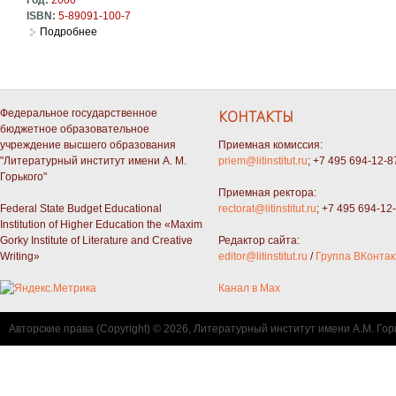
ISBN:
5-89091-100-7
Подробнее
о Голубчик. Вся жизнь впереди
Федеральное государственное
КОНТАКТЫ
бюджетное образовательное
учреждение высшего образования
Приемная комиссия:
"Литературный институт имени А. М.
priem@litinstitut.ru
; +7 495 694-12-8
Горького"
Приемная ректора:
Federal State Budget Educational
rectorat@litinstitut.ru
; +7 495 694-12
Institution of Higher Education the «Maxim
Gorky Institute of Literature and Creative
Редактор сайта:
Writing»
editor@litinstitut.ru
/
Группа ВКонтак
Канал в Max
Авторские права (Copyright) © 2026, Литературный институт имени А.М. Гор