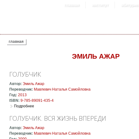
главная
институт
абитурие
ВЫ ЗДЕСЬ
главная
ЭМИЛЬ АЖАР
ГОЛУБЧИК
Автор:
Эмиль Ажар
Переводчик:
Мавлевич Наталья Самойловна
Год:
2013
ISBN:
9-785-89091-435-4
Подробнее
о Голубчик
ГОЛУБЧИК. ВСЯ ЖИЗНЬ ВПЕРЕДИ
Автор:
Эмиль Ажар
Переводчик:
Мавлевич Наталья Самойловна
Год:
2000