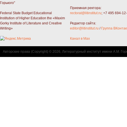
Горького"
Приемная ректора:
Federal State Budget Educational
rectorat@litinstitut.ru
; +7 495 694-12
Institution of Higher Education the «Maxim
Gorky Institute of Literature and Creative
Редактор сайта:
Writing»
editor@litinstitut.ru
/
Группа ВКонтак
Канал в Max
Авторские права (Copyright) © 2026, Литературный институт имени А.М. Гор