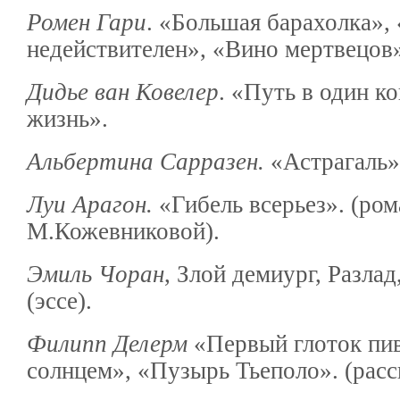
Ромен Гари
. «Большая барахолка»,
недействителен», «Вино мертвецов
Дидье ван Ковелер
. «Путь в один к
жизнь».
Альбертина Сарразен.
«Астрагаль»
Луи Арагон.
«Гибель всерьез». (рома
М.Кожевниковой).
Эмиль Чоран
, Злой демиург, Разла
(эссе).
Филипп Делерм
«Первый глоток пив
солнцем», «Пузырь Тьеполо». (расс