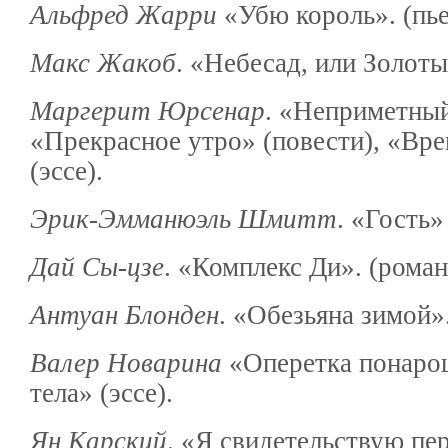
Альфред Жарри
«Убю король». (пье
Макс Жакоб
. «Небесад, или Золоты
Маргерит Юрсенар
. «Неприметный
«Прекрасное утро» (повести), «Вре
(эссе).
Эрик-Эмманюэль Шмитт
. «Гость»
Дай Сы-цзе
. «Комплекс Ди». (роман
Антуан Блонден
. «Обезьяна зимой»
Валер Новарина
«Оперетка понарош
тела» (эссе).
Ян Карский
. «Я свидетельствую пе