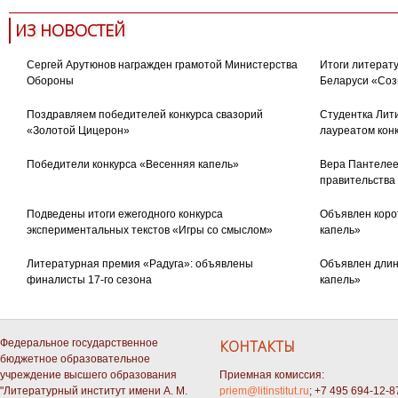
ИЗ НОВОСТЕЙ
Сергей Арутюнов награжден грамотой Министерства
Итоги литерату
Обороны
Беларуси «Соз
Поздравляем победителей конкурса свазорий
Студентка Лити
«Золотой Цицерон»
лауреатом кон
Победители конкурса «Весенняя капель»
Вера Пантелее
правительства
Подведены итоги ежегодного конкурса
Объявлен коро
экспериментальных текстов «Игры со смыслом»
капель»
Литературная премия «Радуга»: объявлены
Объявлен длин
финалисты 17-го сезона
капель»
Федеральное государственное
КОНТАКТЫ
бюджетное образовательное
учреждение высшего образования
Приемная комиссия:
"Литературный институт имени А. М.
priem@litinstitut.ru
; +7 495 694-12-8