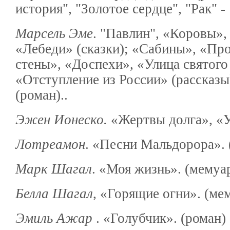
история", "Золотое сердце", "Рак" -
Марсель Эме
. "Павлин", «Коровы»,
«Лебеди» (сказки); «Сабины», «Пр
стены», «Доспехи», «Улица святого
«Отступление из России» (рассказы
(роман)..
Эжен Ионеско.
«Жертвы долга», «У
Лотреамон
. «Песни Мальдорора».
Марк Шагал
. «Моя жизнь». (мемуа
Белла Шагал
, «Горящие огни». (ме
Эмиль Ажар
. «Голубчик». (роман)