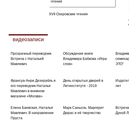
XVII Озеровские чтения
видеозаписи
Прозрачный переводчик.
Обсуждение книги
Владими
Встреча с Натальей
Владимира Бабкова «Игра
семинар
Мавлевич
слов»
ЭТО"
Франсуа-Анри Дезерабль и
День открытых дверей в
Издател
его переводчик Наталья
Литинституте - 2019
лет
Мавлевич в книжном
магазине «Москва»
Елена Баевская, Наталья
Марк Саньоль. Маргерит
Встреча
Мавлевич. В направлении
Дюрас и её творчество
Дуной Л
Пруста