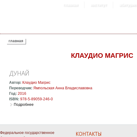
главная
институт
абитурие
ВЫ ЗДЕСЬ
главная
КЛАУДИО МАГРИС
ДУНАЙ
Автор:
Клаудио Магрис
Переводчик:
Ямпольская Анна Владиславовна
Год:
2016
ISBN:
978-5-89059-246-0
Подробнее
о Дунай
Федеральное государственное
КОНТАКТЫ