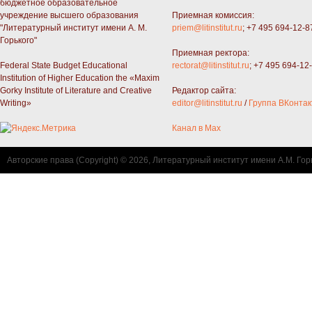
бюджетное образовательное
учреждение высшего образования
Приемная комиссия:
"Литературный институт имени А. М.
priem@litinstitut.ru
; +7 495 694-12-8
Горького"
Приемная ректора:
Federal State Budget Educational
rectorat@litinstitut.ru
; +7 495 694-12
Institution of Higher Education the «Maxim
Gorky Institute of Literature and Creative
Редактор сайта:
Writing»
editor@litinstitut.ru
/
Группа ВКонтак
Канал в Max
Авторские права (Copyright) © 2026, Литературный институт имени А.М. Гор