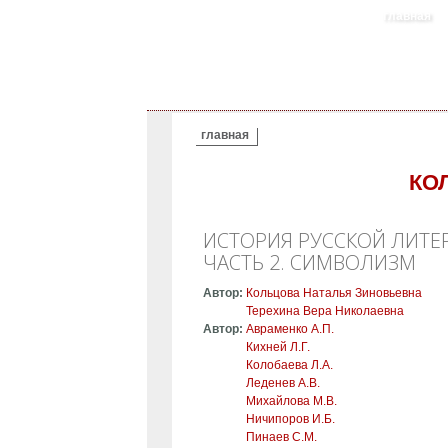
главная
ВЫ ЗДЕСЬ
главная
КО
ИСТОРИЯ РУССКОЙ ЛИТЕРА
ЧАСТЬ 2. СИМВОЛИЗМ
Автор:
Кольцова Наталья Зиновьевна
Терехина Вера Николаевна
Автор:
Авраменко А.П.
Кихней Л.Г.
Колобаева Л.А.
Леденев А.В.
Михайлова М.В.
Ничипоров И.Б.
Пинаев С.М.