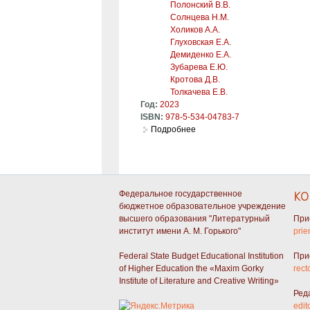
Полонский В.В.
Солнцева Н.М.
Холиков А.А.
Глуховская Е.А.
Демиденко Е.А.
Зубарева Е.Ю.
Кротова Д.В.
Толкачева Е.В.
Год:
2023
ISBN:
978-5-534-04783-7
Подробнее
о История русской литератур
Федеральное государственное
КО
бюджетное образовательное учреждение
высшего образования "Литературный
При
институт имени А. М. Горького"
prie
Federal State Budget Educational Institution
При
of Higher Education the «Maxim Gorky
rect
Institute of Literature and Creative Writing»
Ред
edit