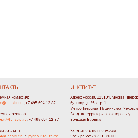
ы Серебряного века (1890-е – начало 1920-х годов) в 3 ч. Часть 2. Символизм
НТАКТЫ
ИНСТИТУТ
емная комиссия:
Адрес: Россия, 123104, Москва, Тверс
m@litinstitut.ru
; +7 495 694-12-87
бульвар, д. 25, стр. 1
Метро Тверская, Пушкинская, Чеховск
емная ректора:
Вход на территорию со стороны ул.
orat@litinstitut.ru
; +7 495 694-12-87
Большая Бронная.
актор сайта:
Вход строго по пропускам.
or@litinstitut.ru
/
Группа ВКонтакте
Часы работы: 8:00 - 20:00