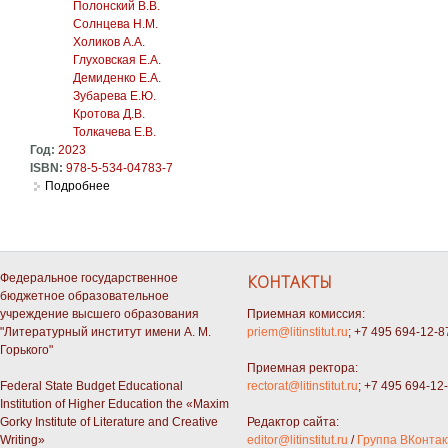
Полонский В.В.
Солнцева Н.М.
Холиков А.А.
Глуховская Е.А.
Демиденко Е.А.
Зубарева Е.Ю.
Кротова Д.В.
Толкачева Е.В.
Год:
2023
ISBN:
978-5-534-04783-7
Подробнее
о История русской литературы Серебряного века (1890-е – 
Федеральное государственное
КОНТАКТЫ
бюджетное образовательное
учреждение высшего образования
Приемная комиссия:
"Литературный институт имени А. М.
priem@litinstitut.ru
; +7 495 694-12-8
Горького"
Приемная ректора:
Federal State Budget Educational
rectorat@litinstitut.ru
; +7 495 694-12
Institution of Higher Education the «Maxim
Gorky Institute of Literature and Creative
Редактор сайта:
Writing»
editor@litinstitut.ru
/
Группа ВКонтак