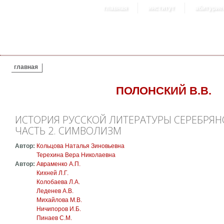
главная
институт
абитурие
ВЫ ЗДЕСЬ
главная
ПОЛОНСКИЙ В.В.
ИСТОРИЯ РУССКОЙ ЛИТЕРАТУРЫ СЕРЕБРЯНОГО
ЧАСТЬ 2. СИМВОЛИЗМ
Автор:
Кольцова Наталья Зиновьевна
Терехина Вера Николаевна
Автор:
Авраменко А.П.
Кихней Л.Г.
Колобаева Л.А.
Леденев А.В.
Михайлова М.В.
Ничипоров И.Б.
Пинаев С.М.