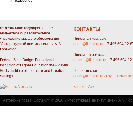
Подробнее
о Труды и дни Николая Заболоцкого
Федеральное государственное
КОНТАКТЫ
бюджетное образовательное
учреждение высшего образования
Приемная комиссия:
"Литературный институт имени А. М.
priem@litinstitut.ru
; +7 495 694-12-8
Горького"
Приемная ректора:
Federal State Budget Educational
rectorat@litinstitut.ru
; +7 495 694-12
Institution of Higher Education the «Maxim
Gorky Institute of Literature and Creative
Редактор сайта:
Writing»
editor@litinstitut.ru
/
Группа ВКонтак
Канал в Max
Авторские права (Copyright) © 2026, Литературный институт имени А.М. Гор