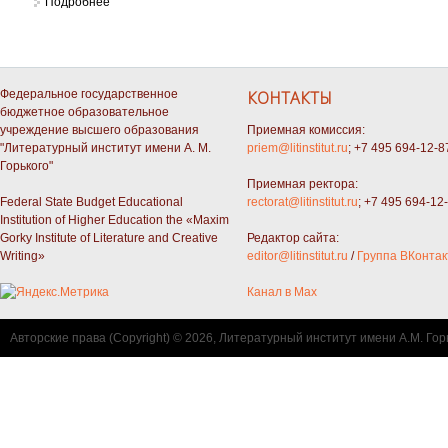
Подробнее
о Труды и дни Николая Заболоцкого
Федеральное государственное
КОНТАКТЫ
бюджетное образовательное
учреждение высшего образования
Приемная комиссия:
"Литературный институт имени А. М.
priem@litinstitut.ru
; +7 495 694-12-8
Горького"
Приемная ректора:
Federal State Budget Educational
rectorat@litinstitut.ru
; +7 495 694-12
Institution of Higher Education the «Maxim
Gorky Institute of Literature and Creative
Редактор сайта:
Writing»
editor@litinstitut.ru
/
Группа ВКонтак
Канал в Max
Авторские права (Copyright) © 2026, Литературный институт имени А.М. Гор