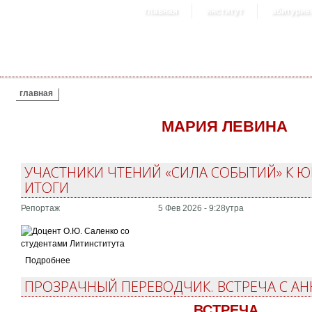
главная
институт
абитурие
ВЫ ЗДЕСЬ
главная
МАРИЯ ЛЕВИНА
УЧАСТНИКИ ЧТЕНИЙ «СИЛА СОБЫТИЙ» К Ю
ИТОГИ
Репортаж
5 Фев 2026 - 9:28утра
Подробнее
ПРОЗРАЧНЫЙ ПЕРЕВОДЧИК. ВСТРЕЧА С А
ВСТРЕЧА