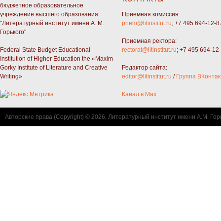
бюджетное образовательное
учреждение высшего образования
Приемная комиссия:
"Литературный институт имени А. М.
priem@litinstitut.ru
; +7 495 694-12-8
Горького"
Приемная ректора:
Federal State Budget Educational
rectorat@litinstitut.ru
; +7 495 694-12
Institution of Higher Education the «Maxim
Gorky Institute of Literature and Creative
Редактор сайта:
Writing»
editor@litinstitut.ru
/
Группа ВКонтак
Канал в Max
Авторские права (Copyright) © 2026, Литературный институт имени А.М. Гор