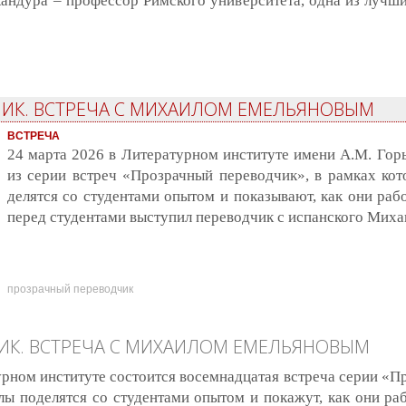
андура – профессор Римского университета, одна из лучш
зрачный переводчик. Клаудиа Скандура
ИК. ВСТРЕЧА С МИХАИЛОМ ЕМЕЛЬЯНОВЫМ
ВСТРЕЧА
24 марта 2026 в Литературном институте имени А.М. Горь
из серии встреч «Прозрачный переводчик», в рамках ко
делятся со студентами опытом и показывают, как они рабо
перед студентами выступил переводчик с испанского Миха
прозрачный переводчик
ИК. ВСТРЕЧА С МИХАИЛОМ ЕМЕЛЬЯНОВЫМ
турном институте состоится восемнадцатая встреча серии «П
ы поделятся со студентами опытом и покажут, как они раб