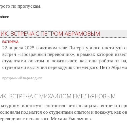
трого по пропускам.
обнее
о Прозрачный переводчик. Встреча с Андреем Манухиным
ИК. ВСТРЕЧА С ПЕТРОМ АБРАМОВЫМ
ВСТРЕЧА
22 апреля 2025 в актовом зале Литературного института с
встреч «Прозрачный переводчик», в рамках которой извес
студентами опытом и показывают, как они работают над
студентами выступил переводчик с немецкого Пётр Абрамо
прозрачный переводчик
ИК. ВСТРЕЧА С МИХАИЛОМ ЕМЕЛЬЯНОВЫМ
ратурном институте состоится четырнадцатая встреча се
сионалы поделятся со студентами опытом и покажут, как он
переводчик с испанского Михаил Емельянов.