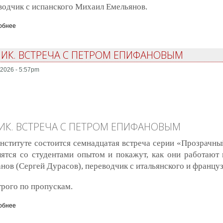
водчик с испанского Михаил Емельянов.
обнее
о Прозрачный переводчик. Встреча с Михаилом Емельяновым
ИК. ВСТРЕЧА С ПЕТРОМ ЕПИФАНОВЫМ
2026 - 5:57pm
К. ВСТРЕЧА С ПЕТРОМ ЕПИФАНОВЫМ
нституте состоится семнадцатая встреча серии «Прозрачны
ятся со студентами опытом и покажут, как они работают н
нов (Сергей Дурасов), переводчик с итальянского и француз
трого по пропускам.
обнее
о Прозрачный переводчик. Встреча с Петром Епифановым