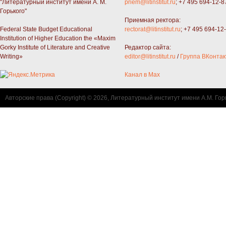
"Литературный институт имени А. М.
priem@litinstitut.ru
; +7 495 694-12-8
Горького"
Приемная ректора:
Federal State Budget Educational
rectorat@litinstitut.ru
; +7 495 694-12
Institution of Higher Education the «Maxim
Gorky Institute of Literature and Creative
Редактор сайта:
Writing»
editor@litinstitut.ru
/
Группа ВКонтак
Канал в Max
Авторские права (Copyright) © 2026, Литературный институт имени А.М. Гор