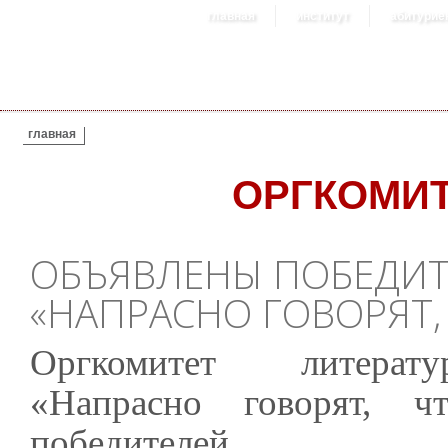
главная
институт
абитурие
ВЫ ЗДЕСЬ
главная
ОРГКОМИТ
ОБЪЯВЛЕНЫ ПОБЕДИТ
«НАПРАСНО ГОВОРЯТ,
Оргкомитет литерату
«Напрасно говорят, ч
победителей.