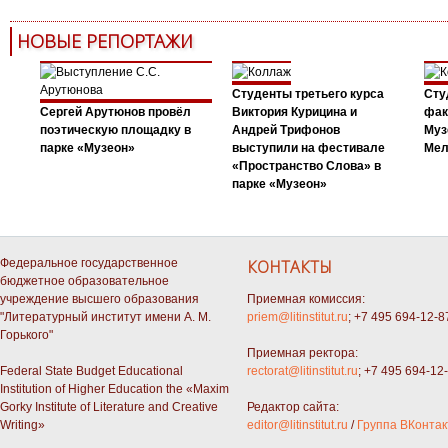
НОВЫЕ РЕПОРТАЖИ
Студенты третьего курса
Сту
Сергей Арутюнов провёл
Виктория Курицина и
фак
поэтическую площадку в
Андрей Трифонов
Муз
парке «Музеон»
выступили на фестивале
Мел
«Пространство Слова» в
парке «Музеон»
Федеральное государственное
КОНТАКТЫ
бюджетное образовательное
учреждение высшего образования
Приемная комиссия:
"Литературный институт имени А. М.
priem@litinstitut.ru
; +7 495 694-12-8
Горького"
Приемная ректора:
Federal State Budget Educational
rectorat@litinstitut.ru
; +7 495 694-12
Institution of Higher Education the «Maxim
Gorky Institute of Literature and Creative
Редактор сайта:
Writing»
editor@litinstitut.ru
/
Группа ВКонтак