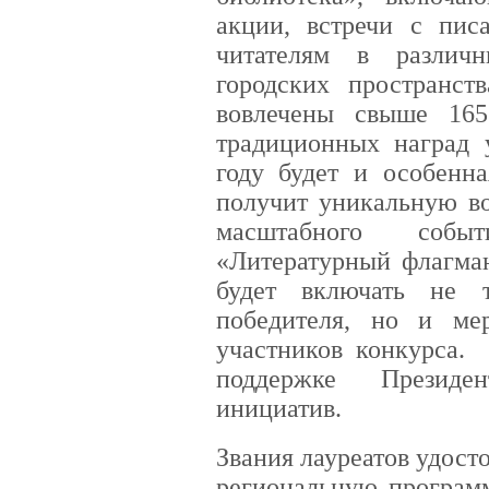
акции, встречи с пи
читателям в различ
городских пространст
вовлечены свыше 16
традиционных наград 
году будет и особенн
получит уникальную во
масштабного собы
«Литературный флагман
будет включать не т
победителя, но и ме
участников конкурса. 
поддержке Президе
инициатив.
Звания лауреатов удост
региональную программ