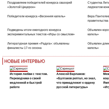
Поздравляем победителей конкурса свазорий
Студентка Лити
«Золотой Цицерон»
лауреатом кон
Победители конкурса «Весенняя капель»
Вера Пантелее
правительства
Подведены итоги ежегодного конкурса
Объявлен коро
экспериментальных текстов «Игры со смыслом»
капель»
Литературная премия «Радуга»: объявлены
Объявлен длин
финалисты 17-го сезона
капель»
НОВЫЕ ИНТЕРВЬЮ
История любви с текстом.
Алексей Варламов:
Меж
Переводчики о своей
«Булгаков роптал, но знал,
кош
медленной и быстрой
что принадлежит к ордену
Ямп
работе
русской литературы»
«Иг