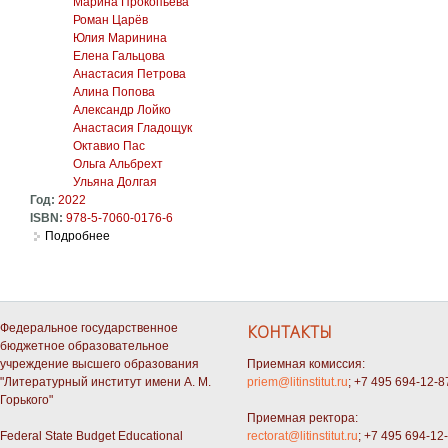
Марина Прокопьева
Роман Царёв
Юлия Маринина
Елена Гальцова
Анастасия Петрова
Алина Попова
Александр Лойко
Анастасия Гладощук
Октавио Пас
Ольга Альбрехт
Ульяна Долгая
Год:
2022
ISBN:
978-5-7060-0176-6
Подробнее
о О Бодлере — и Бодлер. Коллективная монография
Федеральное государственное
КОНТАКТЫ
бюджетное образовательное
учреждение высшего образования
Приемная комиссия:
"Литературный институт имени А. М.
priem@litinstitut.ru
; +7 495 694-12-8
Горького"
Приемная ректора:
Federal State Budget Educational
rectorat@litinstitut.ru
; +7 495 694-12