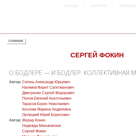
главная
институт
абитурие
ВЫ ЗДЕСЬ
главная
СЕРГЕЙ ФОКИН
О БОДЛЕРЕ — И БОДЛЕР. КОЛЛЕКТИВНАЯ
Автор:
Сегень Александр Юрьевич
Нагимов Фарит Сагитжанович
Дмитренко Сергей Фёдорович
Попов Евгений Анатольевич
Тарасов Борис Николаевич
Козлова Марина Андреевна
Орлицкий Юрий Борисович
Автор:
Жерар Конио
Надежда Маньковская
Сергей Фокин