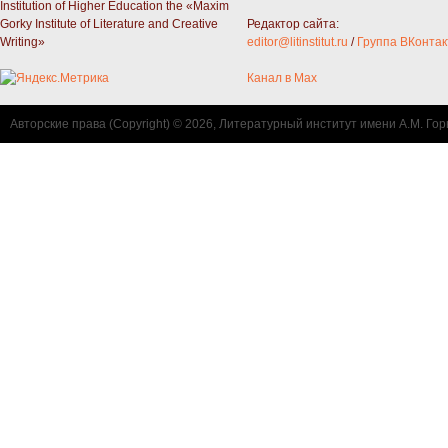
Institution of Higher Education the «Maxim
Gorky Institute of Literature and Creative
Редактор сайта:
Writing»
editor@litinstitut.ru
/
Группа ВКонтак
Канал в Max
Авторские права (Copyright) © 2026, Литературный институт имени А.М. Гор