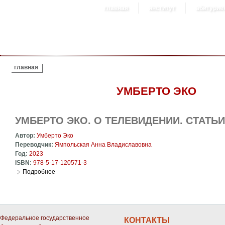
главная
институт
абитурие
ВЫ ЗДЕСЬ
главная
УМБЕРТО ЭКО
УМБЕРТО ЭКО. О ТЕЛЕВИДЕНИИ. СТАТЬИ
Автор:
Умберто Эко
Переводчик:
Ямпольская Анна Владиславовна
Год:
2023
ISBN:
978-5-17-120571-3
Подробнее
о Умберто Эко. О телевидении. Статьи и эссе 1956—2015
Федеральное государственное
КОНТАКТЫ