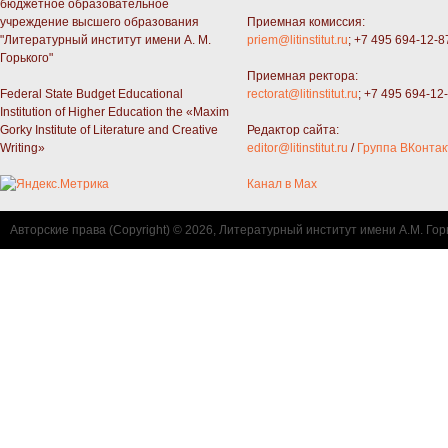
бюджетное образовательное
учреждение высшего образования
Приемная комиссия:
"Литературный институт имени А. М.
priem@litinstitut.ru
; +7 495 694-12-8
Горького"
Приемная ректора:
Federal State Budget Educational
rectorat@litinstitut.ru
; +7 495 694-12
Institution of Higher Education the «Maxim
Gorky Institute of Literature and Creative
Редактор сайта:
Writing»
editor@litinstitut.ru
/
Группа ВКонтак
Канал в Max
Авторские права (Copyright) © 2026, Литературный институт имени А.М. Гор