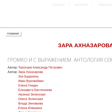
главная
институт
абитурие
ВЫ ЗДЕСЬ
главная
ЗАРА АХНАЗАРОВ
ГРОМКО И С ВЫРАЖЕНИЕМ. АНТОЛОГИЯ СЕ
Автор:
Торопцев Александр Петрович
Автор:
Зара Ахназарова
Зоя Баданина
Иван Ворожейкин
Елена Гнядек
Елизавета Евстигнеева
Аксинья Зеленская
Олеся Зеленская
Влада Зиновьева
Елена Илюшина