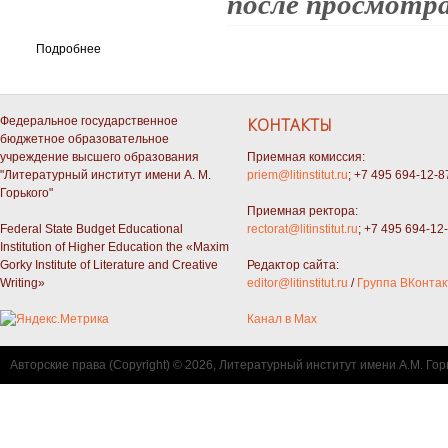
после просмотра
Подробнее
Федеральное государственное
КОНТАКТЫ
бюджетное образовательное
учреждение высшего образования
Приемная комиссия:
"Литературный институт имени А. М.
priem@litinstitut.ru
; +7 495 694-12-8
Горького"
Приемная ректора:
Federal State Budget Educational
rectorat@litinstitut.ru
; +7 495 694-12
Institution of Higher Education the «Maxim
Gorky Institute of Literature and Creative
Редактор сайта:
Writing»
editor@litinstitut.ru
/
Группа ВКонтак
Канал в Max
Авторские права (Copyright) © 2026, Литературный институт имени А.М. Гор