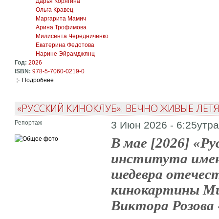
Дарья Корягина
Ольга Кравец
Маргарита Мамич
Арина Трофимова
Милисента Чередниченко
Екатерина Федотова
Нарине Эйрамджянц
Год:
2026
ISBN:
978-5-7060-0219-0
Подробнее
о Громко и с выражением. Антология семинара А.П. Тороп
«РУССКИЙ КИНОКЛУБ»: ВЕЧНО ЖИВЫЕ ЛЕТ
Репортаж
3 Июн 2026 - 6:25утр
В мае [2026] «Р
института имени
шедевра отечес
кинокартины Ми
Виктора Розова