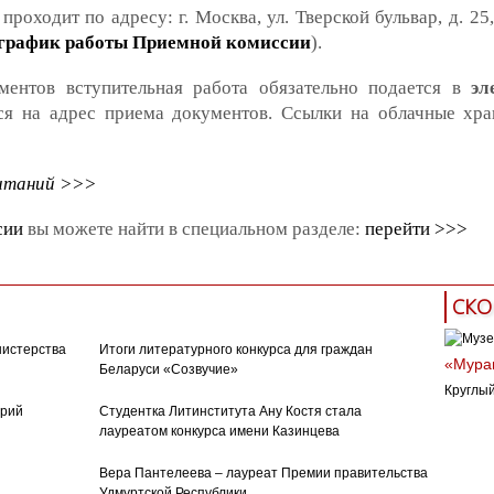
роходит по адресу: г. Москва, ул. Тверской бульвар, д. 2
 график работы Приемной комиссии
).
ентов вступительная работа обязательно подается в
эл
тся на адрес приема документов. Ссылки на облачные хр
ытаний >>>
сии
вы можете найти в специальном разделе:
перейти >>>
СКО
нистерства
Итоги литературного конкурса для граждан
«Муран
Беларуси «Созвучие»
Круглый
орий
Студентка Литинститута Ану Костя стала
лауреатом конкурса имени Казинцева
Вера Пантелеева – лауреат Премии правительства
Удмуртской Республики