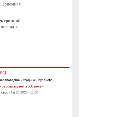
5, Приемная
ектронной
анилища не
РО
овский музей в XX веке»
 стол
|
Авг 26 2026 - 11:00