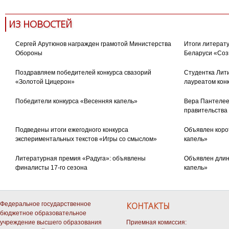
ИЗ НОВОСТЕЙ
Сергей Арутюнов награжден грамотой Министерства
Итоги литерату
Обороны
Беларуси «Соз
Поздравляем победителей конкурса свазорий
Студентка Лити
«Золотой Цицерон»
лауреатом кон
Победители конкурса «Весенняя капель»
Вера Пантелее
правительства
Подведены итоги ежегодного конкурса
Объявлен коро
экспериментальных текстов «Игры со смыслом»
капель»
Литературная премия «Радуга»: объявлены
Объявлен длин
финалисты 17-го сезона
капель»
Федеральное государственное
КОНТАКТЫ
бюджетное образовательное
учреждение высшего образования
Приемная комиссия: