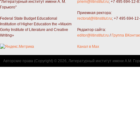
"Литературный институт имени А. М.
priem@litinstitut.ru
; +7 495 694-12-8
Горького"
Приемная ректора:
Federal State Budget Educational
rectorat@litinstitut.ru
; +7 495 694-12
Institution of Higher Education the «Maxim
Gorky Institute of Literature and Creative
Редактор сайта:
Writing»
editor@litinstitut.ru
/
Группа ВКонтак
Канал в Max
Авторские права (Copyright) © 2026, Литературный институт имени А.М. Гор