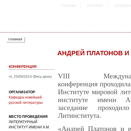
главная
институт
абитурие
ВЫ ЗДЕСЬ
главная
АНДРЕЙ ПЛАТОНОВ И
КОНФЕРЕНЦИЯ
VIII Междунар
чт, 25/09/2014 (Весь день)
конференция проходила 
Институте мировой лит
ОРГАНИЗАТОР
Кафедра новейшей
институте имени А.
русской литературы
заседание проходи
Литинститута.
МЕСТО ПРОВЕДЕНИЯ
ЛИТЕРАТУРНЫЙ
«Андрей Платонов и е
ИНСТИТУТ ИМЕНИ А.М.