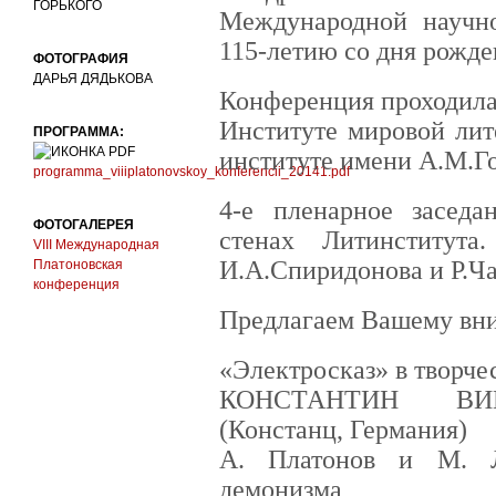
ГОРЬКОГО
Международной научн
115-летию со дня рожде
ФОТОГРАФИЯ
ДАРЬЯ ДЯДЬКОВА
Конференция проходила 
Институте мировой лит
ПРОГРАММА:
институте имени А.М.Го
programma_viiiplatonovskoy_konferencii_20141.pdf
4-е пленарное заседа
ФОТОГАЛЕРЕЯ
стенах Литинститут
VIII Международная
И.А.Спиридонова и Р.Ча
Платоновская
конференция
Предлагаем Вашему вни
«Электросказ» в творче
КОНСТАНТИН ВИ
(Констанц, Германия)
А. Платонов и М. Л
демонизма