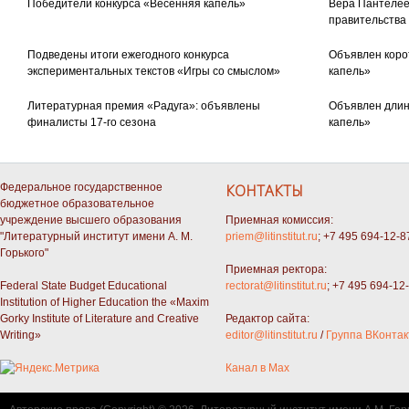
Победители конкурса «Весенняя капель»
Вера Пантелее
правительства
Подведены итоги ежегодного конкурса
Объявлен коро
экспериментальных текстов «Игры со смыслом»
капель»
Литературная премия «Радуга»: объявлены
Объявлен длин
финалисты 17-го сезона
капель»
Федеральное государственное
КОНТАКТЫ
бюджетное образовательное
учреждение высшего образования
Приемная комиссия:
"Литературный институт имени А. М.
priem@litinstitut.ru
; +7 495 694-12-8
Горького"
Приемная ректора:
Federal State Budget Educational
rectorat@litinstitut.ru
; +7 495 694-12
Institution of Higher Education the «Maxim
Gorky Institute of Literature and Creative
Редактор сайта:
Writing»
editor@litinstitut.ru
/
Группа ВКонтак
Канал в Max